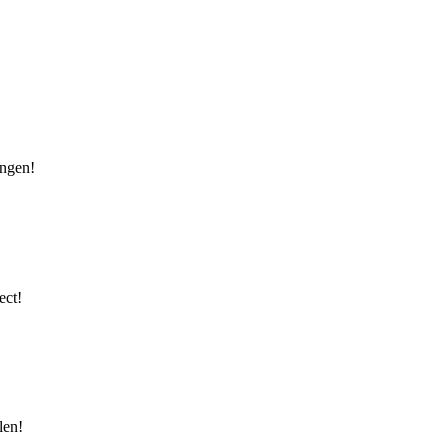
ingen!
ect!
len!